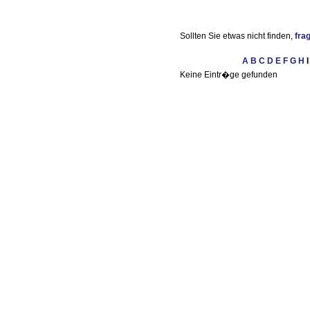
Sollten Sie etwas nicht finden,
frag
A
B
C
D
E
F
G
H
I
Keine Eintr�ge gefunden